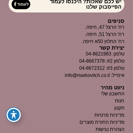
יש לכם שאלות? היכנסו לעמוד
לעמוד
הפייסבוק שלנו
סניפים
רח' הרצל 47, חיפה.
רח' הרצל 51, חיפה.
רח' החלוץ 50א חיפה.
יצירת קשר
טלפון: 04-8621983
טלפון #2: 04-8667378
טלפון #3: 04-8672312
אימייל: info@markovitch.co.il
ניווט מהיר
החשבון שלי
חנות
תקנון
מדיניות פרטיות
מדיניות החזרת מוצרים
הצהרת נגישות